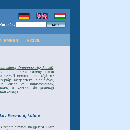
Keresés:
TI EMBER
A CIVIL
Klebelsberg, Domanovszky, Szekfű,
be a budapesti Örkény István
 a szerző dedikálta munkáját az
lője megtisztelte jelenlétével,
 Miklós volt miniszterelnök,
lnöke, a korábbi és jelenlegi
eli kolléga.
atz Ferenc új kötete
 Hajnal”
címmel megjelent Glatz