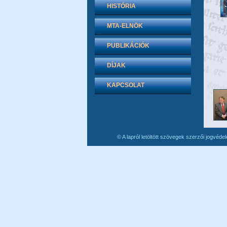
HISTÓRIA
MTA-ELNÖK
PUBLIKÁCIÓK
DÍJAK
KAPCSOLAT
© A lapról letöltött szövegek szerzői jogvéde