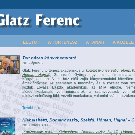
ÉLETÚT
A TÖRTÉNÉSZ
A TANÁR
A KÖZÉLE
Telt házas könyvbemutató
2016. április 5.
Glatz Ferenc történész akadémikus új
kötetét
(Konzervatív reform. 
Hóman, Hajnal)
Granasztói György egyetemi tanár mutatta 
Könyvesboltban. A telt ház előtt zajló könyvbemutatót követően
érdeklődőknek. Az eseményt a tudomány és a közélet több szerep
köztük Lovász László akadémikus, az MTA elnöke, Németh
akadémikustársak, volt miniszterek, a számvevőszék volt e
miniszterelnökség több vezető munkatársa, valamint számos szakmab
Tovább... »
Klebelsberg, Domanovszky, Szekfű, Hóman, Hajnal – Gl
2016. március 30.
„Konzervatív reform. Klebelsberg, Domanovszky, Szekfű, Hóman,