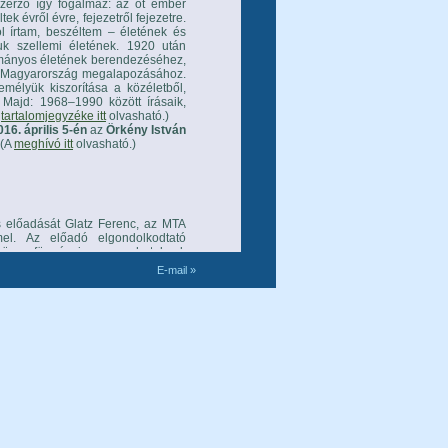
szerző így fogalmaz: az öt ember
k évről évre, fejezetről fejezetre.
 írtam, beszéltem – életének és
ruk szellemi életének. 1920 után
ományos életének berendezéséhez,
us Magyarország megalapozásához.
mélyük kiszorítása a közéletből,
 Majd: 1968–1990 között írásaik,
t
tartalomjegyzéke itt
olvasható.)
016. április 5-én
az
Örkény István
 (A
meghívó itt
olvasható.)
 előadását Glatz Ferenc, az MTA
l. Az előadó elgondolkodtató
ok összefüggéseire, a nagyhatalmak
.
E-mail »
ázs emlékkonferencián
el Glatz Ferenc előadást tartott a
sének 100. évfordulója alkalmából
rosztálytársaié: Kosáry Domokosé
at adott az előadónak arra, hogy
.
a tanár-író édesapa és a szintén
rsasági környezetének magatartás-
d megemlékezett az 1930-as évek