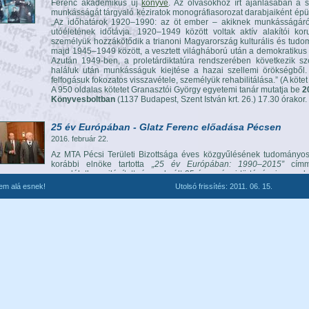
Ferenc akadémikus új
könyve
. Az olvasókhoz írt ajánlásában a 
munkásságát tárgyaló kéziratok monográfiasorozat darabjaiként épülte
„Az időhatárok 1920–1990: az öt ember – akiknek munkásságáról
utóéletének időtávja. 1920–1949 között voltak aktív alakítói ko
személyük hozzákötődik a trianoni Magyarország kulturális és tud
majd 1945–1949 között, a vesztett világháború után a demokratik
Azután 1949-ben, a proletárdiktatúra rendszerében következik sze
haláluk után munkásságuk kiejtése a hazai szellemi örökségből.
felfogásuk fokozatos visszavétele, személyük rehabilitálása.” (A köte
A 950 oldalas kötetet Granasztói György egyetemi tanár mutatja be
2
Könyvesboltban
(1137 Budapest, Szent István krt. 26.) 17.30 órakor.
25 év Európában - Glatz Ferenc előadása Pécsen
2016. február 22.
Az MTA Pécsi Területi Bizottsága éves közgyűlésének tudományos
korábbi elnöke tartotta
„25 év Európában: 1990–2015”
címme
szemléletben világított rá az elmúlt 25 év európai történéseire, az
szerepére és a Magyarországon ezen időszak alatt átélt változásokra
lem alá esnek!
Utolsó frissítés: 2011. 06. 15.
Egy generáció rázkódtatásai - Glatz előadása a H. Bal
2015. december 11.
„Egy generáció rázkódtatásai. H. Balázs Éva a kortársak között”
címm
nemzetközi ismertségű, közel tíz éve elhunyt H. Balázs Éva születé
rendezett
emlékkonferencián
. A százéves évforduló – akárcsak ko
2013-ban, Benda Kálmáné 2014-ben, s 2015-ben Éva nénié – alkalm
elhelyezzen egy generációt a magyar és az európai szellemi életben
Előadásában Glatz Ferenc előbb felvillantotta a
családi indíttatást:
szépíró édesanya, az 1910–1920-as évek értelmiségi családi és tá
és gondolkodásformákat generációkra meghatározó hatását. Maj