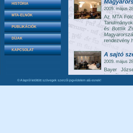
Magyarors
HISTÓRIA
2009. május 28
MTA-ELNÖK
Az MTA Föld
Tanulmányok
PUBLIKÁCIÓK
és Bottlik Zs
Magyarorszá
DÍJAK
rendezvény h
KAPCSOLAT
A sajtó sz
2009. május 28
Bayer Józse
beszélgetésr
© A lapról letöltött szövegek szerzői jogvédelem alá esnek!
Ferenccel,
Nemzeti Vid
lehetőségekr
kérdéseire.
c. könyvét a
Kozárdi vi
2009. május 25