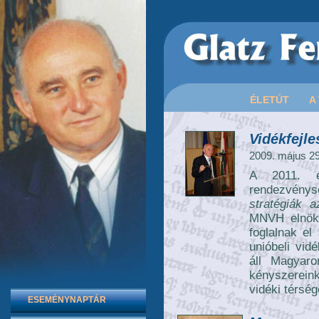
ÉLETÚT
A
Vidékfejl
2009. május 29
A 2011. év
rendezvénys
stratégiák 
MNVH elnöke
foglalnak el
unióbeli vidé
áll Magyaro
kényszereink
vidéki térsé
ESEMÉNYNAPTÁR