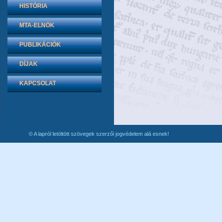
HISTÓRIA
MTA-ELNÖK
PUBLIKÁCIÓK
DÍJAK
KAPCSOLAT
© A lapról letöltött szövegek szerzői jogvédelem alá esnek!