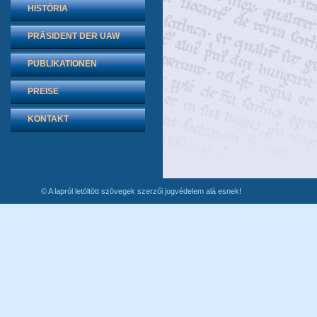
HISTÓRIA
PRÄSIDENT DER UAW
PUBLIKATIONEN
PREISE
KONTAKT
© A lapról letöltött szövegek szerzői jogvédelem alá esnek!