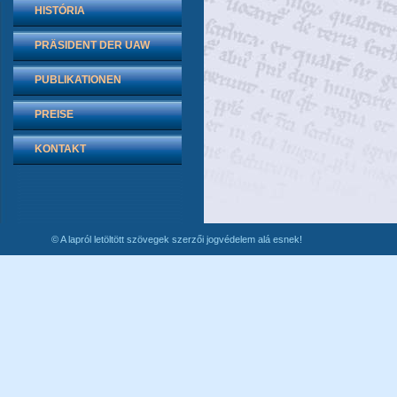
HISTÓRIA
PRÄSIDENT DER UAW
PUBLIKATIONEN
PREISE
KONTAKT
© A lapról letöltött szövegek szerzői jogvédelem alá esnek!